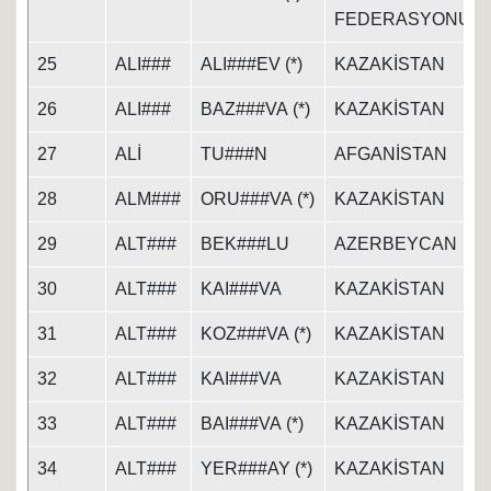
FEDERASYONU
25
ALI###
ALI###EV (*)
KAZAKİSTAN
26
ALI###
BAZ###VA (*)
KAZAKİSTAN
27
ALİ
TU###N
AFGANİSTAN
28
ALM###
ORU###VA (*)
KAZAKİSTAN
29
ALT###
BEK###LU
AZERBEYCAN
30
ALT###
KAI###VA
KAZAKİSTAN
31
ALT###
KOZ###VA (*)
KAZAKİSTAN
32
ALT###
KAI###VA
KAZAKİSTAN
33
ALT###
BAI###VA (*)
KAZAKİSTAN
34
ALT###
YER###AY (*)
KAZAKİSTAN