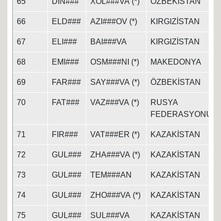
65
DIN###
XOL###VA (*)
ÖZBEKİSTAN
66
ELD###
AZI###OV (*)
KIRGIZİSTAN
67
ELI###
BAI###VA
KIRGIZİSTAN
68
EMI###
OSM###NI (*)
MAKEDONYA
69
FAR###
SAY###VA (*)
ÖZBEKİSTAN
70
FAT###
VAZ###VA (*)
RUSYA
FEDERASYONU
71
FIR###
VAT###ER (*)
KAZAKİSTAN
72
GUL###
ZHA###VA (*)
KAZAKİSTAN
73
GUL###
TEM###AN
KAZAKİSTAN
74
GUL###
ZHO###VA (*)
KAZAKİSTAN
75
GUL###
SUL###VA
KAZAKİSTAN