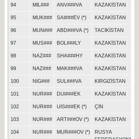
94
MIL###
ANV###VA
KAZAKİSTAN
95
MUK###
SAI###EV (*)
KAZAKİSTAN
96
MUN###
ABD###VA (*)
TACİKİSTAN
97
MUS###
BOL###LY
KAZAKİSTAN
98
NAZ###
SHA###HY
KAZAKİSTAN
99
NAZ###
MAK###VA
KAZAKİSTAN
100
NIG###
SUL###VA
KIRGIZİSTAN
101
NUR###
DUI###EK
KAZAKİSTAN
102
NUR###
UIS###EK (*)
ÇİN
103
NUR###
ART###OV (*)
KAZAKİSTAN
104
NUR###
MUR###OV (*)
RUSYA