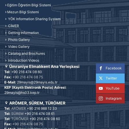
Eğitim Öğretim Bilgi Sistemi
Mezun Bilgi Sistemi
YÖK Information Sharing System
CİMER
Getting Information
Photo Gallery
Video Gallery
Catalog and Brochures
Introduction Videos
Ümraniye Elmalıkent Ana Yerleşkesi
Facebook
Tel:
+90 216 474 08 60
Fax:
+90 216 474 08 75
Twitter
E-Mail:
29mayis@29mayis.edu.tr
KEP (Kayıtlı Elektronik Posta) Adresi:
YouTube
29mayis@hs03.kep.tr
Instagram
ARÖMER, SÜREM, TÜRÖMER
Tel:
ARÖMER
+90 216 988 12 33
Tel:
SÜREM
+90 216 474 08 61
Tel:
TÜRÖMER
+90 216 474 08 60
Fax:
+90 216 474 08 75