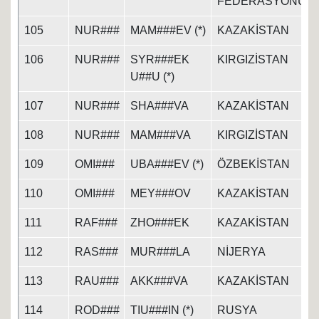
FEDERASYONU
105
NUR###
MAM###EV (*)
KAZAKİSTAN
106
NUR###
SYR###EK
KIRGIZİSTAN
U##U (*)
107
NUR###
SHA###VA
KAZAKİSTAN
108
NUR###
MAM###VA
KIRGIZİSTAN
109
OMI###
UBA###EV (*)
ÖZBEKİSTAN
110
OMI###
MEY###OV
KAZAKİSTAN
111
RAF###
ZHO###EK
KAZAKİSTAN
112
RAS###
MUR###LA
NİJERYA
113
RAU###
AKK###VA
KAZAKİSTAN
114
ROD###
TIU###IN (*)
RUSYA