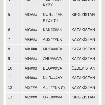
KYZY
5
AID###
NUR###EK
KIRGIZİSTAN
KYZY (*)
6
AIG###
KAK###AN
KAZAKİSTAN
7
AIG###
ASS###EK
KAZAKİSTAN
8
AIK###
MUS###FA
KAZAKİSTAN
9
AIN###
ZHU###VA
KAZAKİSTAN
10
AIN###
BEG###VA
ÖZBEKİSTAN
11
AIN###
NUR###AY
KAZAKİSTAN
12
AIS###
ALI###EK (*)
KAZAKİSTAN
13
AIZ###
ORO###VA
KIRGIZİSTAN