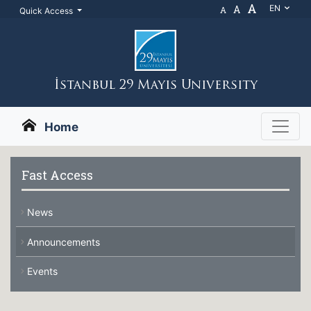
A
A
EN
A
Quick Access
İstanbul 29 Mayıs Unıversıty
Home
Fast Access
News
Announcements
Events