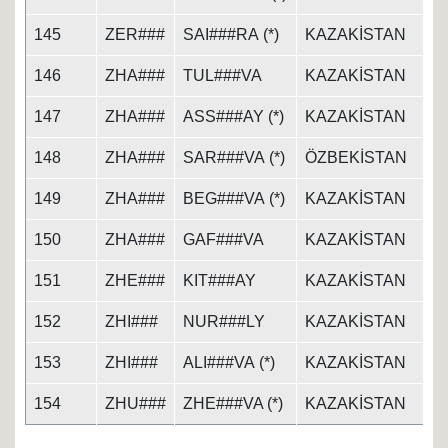
145
ZER###
SAI###RA (*)
KAZAKİSTAN
146
ZHA###
TUL###VA
KAZAKİSTAN
147
ZHA###
ASS###AY (*)
KAZAKİSTAN
148
ZHA###
SAR###VA (*)
ÖZBEKİSTAN
149
ZHA###
BEG###VA (*)
KAZAKİSTAN
150
ZHA###
GAF###VA
KAZAKİSTAN
151
ZHE###
KIT###AY
KAZAKİSTAN
152
ZHI###
NUR###LY
KAZAKİSTAN
153
ZHI###
ALI###VA (*)
KAZAKİSTAN
154
ZHU###
ZHE###VA (*)
KAZAKİSTAN