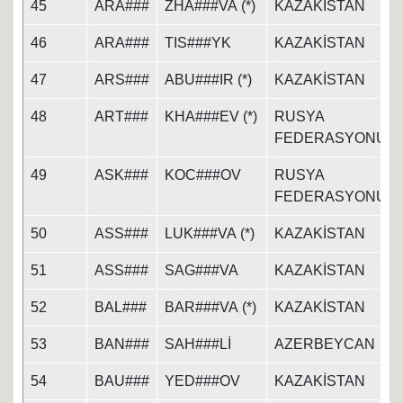
45
ARA###
ZHA###VA (*)
KAZAKİSTAN
46
ARA###
TIS###YK
KAZAKİSTAN
47
ARS###
ABU###IR (*)
KAZAKİSTAN
48
ART###
KHA###EV (*)
RUSYA
FEDERASYONU
49
ASK###
KOC###OV
RUSYA
FEDERASYONU
50
ASS###
LUK###VA (*)
KAZAKİSTAN
51
ASS###
SAG###VA
KAZAKİSTAN
52
BAL###
BAR###VA (*)
KAZAKİSTAN
53
BAN###
SAH###Lİ
AZERBEYCAN
54
BAU###
YED###OV
KAZAKİSTAN