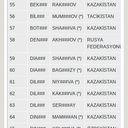
55
BEK###
RAK###OV
KAZAKİSTAN
56
BİL###
MUM###OV (*)
TACİKİSTAN
57
BOT###
SHA###VA (*)
KAZAKİSTAN
58
DEN###
AKH###OV (*)
RUSYA
FEDERASYONU
59
DIA###
SHA###VA (*)
KAZAKİSTAN
60
DIA###
BAG###ZY (*)
KAZAKİSTAN
61
DIL###
NIY###VA (*)
KAZAKİSTAN
62
DIL###
KAK###VA (*)
KAZAKİSTAN
63
DIL###
SER###AY
KAZAKİSTAN
64
DIN###
MAM###AN (*)
KAZAKİSTAN