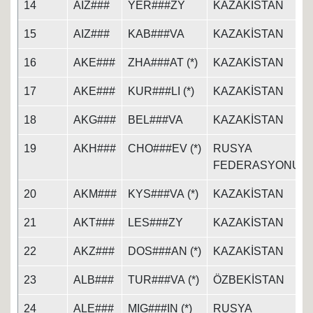
14
AIZ###
YER###ZY
KAZAKİSTAN
15
AIZ###
KAB###VA
KAZAKİSTAN
16
AKE###
ZHA###AT (*)
KAZAKİSTAN
17
AKE###
KUR###LI (*)
KAZAKİSTAN
18
AKG###
BEL###VA
KAZAKİSTAN
19
AKH###
CHO###EV (*)
RUSYA
FEDERASYONU
20
AKM###
KYS###VA (*)
KAZAKİSTAN
21
AKT###
LES###ZY
KAZAKİSTAN
22
AKZ###
DOS###AN (*)
KAZAKİSTAN
23
ALB###
TUR###VA (*)
ÖZBEKİSTAN
24
ALE###
MIG###IN (*)
RUSYA