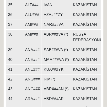
35
ALT###
IVAN
KAZAKİSTAN
36
ALU###
AZA###ZY
KAZAKİSTAN
37
AMI###
NAR###VA
KAZAKİSTAN
38
AMI###
ABR###VA (*)
RUSYA
FEDERASYONU
39
ANA###
SAB###VA (*)
KAZAKİSTAN
40
ANE###
MAM###VA (*)
KAZAKİSTAN
41
ANE###
KUA###YK
KAZAKİSTAN
42
ANG###
KIM (*)
KAZAKİSTAN
43
ANG###
ABR###AN (*)
KAZAKİSTAN
44
ARA###
ABD###AR
KAZAKİSTAN