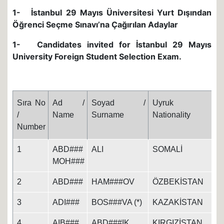
1- İstanbul 29 Mayıs Üniversitesi Yurt Dışından
Öğrenci Seçme Sınavı’na Çağırılan Adaylar
1- Candidates invited for İstanbul 29 Mayıs
University Foreign Student Selection Exam.
Sıra No
Ad /
Soyad /
Uyruk /
/
Name
Surname
Nationality
Number
1
ABD###
ALI
SOMALİ
MOH###
2
ABD###
HAM###OV
ÖZBEKİSTAN
3
ADI###
BOS###VA (*)
KAZAKİSTAN
4
AIB###
ABD###IK
KIRGIZİSTAN