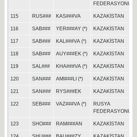
FEDERASYONU
115
RUS###
KAS###VA
KAZAKİSTAN
116
SAB###
YER###AY (*)
KAZAKİSTAN
117
SAB###
KAL###VA (*)
KAZAKİSTAN
118
SAB###
AUY###EK (*)
KAZAKİSTAN
119
SAL###
KHA###VA (*)
KAZAKİSTAN
120
SAN###
AMI###LI (*)
KAZAKİSTAN
121
SAN###
RYS###EK
KAZAKİSTAN
122
SEB###
VAZ###VA (*)
RUSYA
FEDERASYONU
123
SHO###
RAM###AN
KAZAKİSTAN
124
SHU###
BAU###ZY
KAZAKİSTAN