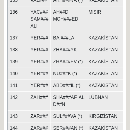
135
VAL###
AKH###VA (*)
KAZAKİSTAN
136
YAC###
AH##D
MISIR
SAM###
MOH###ED
ALI
137
YER###
BAI###LA
KAZAKİSTAN
138
YER###
ZHA###YK
KAZAKİSTAN
139
YER###
ZHA###EV (*)
KAZAKİSTAN
140
YER###
NU###K (*)
KAZAKİSTAN
141
YER###
ABD###IL (*)
KAZAKİSTAN
142
ZAH###
SHA###AF AL
LÜBNAN
D##N
143
ZAR###
SUL###VA (*)
KIRGIZİSTAN
144
ZAR###
SER###AN (*)
KAZAKİSTAN