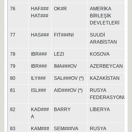
76
HAF###
OK#R
AMERİKA
HAT###
BİRLEŞİK
DEVLETLERİ
77
HAS###
FIT###NI
SUUDİ
ARABİSTAN
78
IBR###
LEZI
KOSOVA
79
IBR###
IMA###OV
AZERBEYCAN
80
ILY###
SAL###OV (*)
KAZAKİSTAN
81
ISL###
AID###OV (*)
RUSYA
FEDERASYONU
82
KAD###
BARRY
LİBERYA
A
83
KAM###
SEM###VA
RUSYA