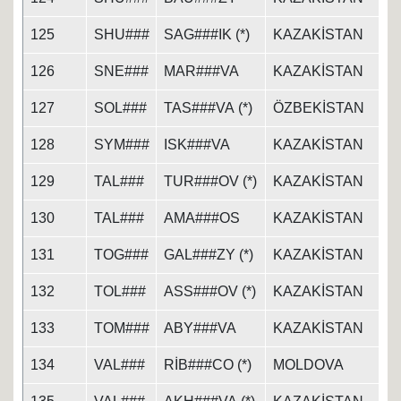
125
SHU###
SAG###IK (*)
KAZAKİSTAN
126
SNE###
MAR###VA
KAZAKİSTAN
127
SOL###
TAS###VA (*)
ÖZBEKİSTAN
128
SYM###
ISK###VA
KAZAKİSTAN
129
TAL###
TUR###OV (*)
KAZAKİSTAN
130
TAL###
AMA###OS
KAZAKİSTAN
131
TOG###
GAL###ZY (*)
KAZAKİSTAN
132
TOL###
ASS###OV (*)
KAZAKİSTAN
133
TOM###
ABY###VA
KAZAKİSTAN
134
VAL###
RİB###CO (*)
MOLDOVA