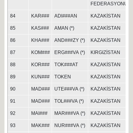
FEDERASYONU
84
KAR###
ADI###AN
KAZAKİSTAN
85
KAS###
AMAN (*)
KAZAKİSTAN
86
KHA###
AND###ZY (*)
KAZAKİSTAN
87
KOM###
ERG###VA (*)
KIRGIZİSTAN
88
KOR###
TOK###AT
KAZAKİSTAN
89
KUN###
TOKEN
KAZAKİSTAN
90
MAD###
UTE###VA (*)
KAZAKİSTAN
91
MAD###
TOL###VA (*)
KAZAKİSTAN
92
MAI###
MAR###VA (*)
KAZAKİSTAN
93
MAK###
NUR###VA (*)
KAZAKİSTAN