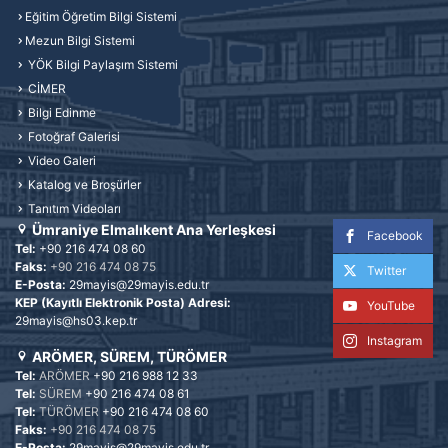
Eğitim Öğretim Bilgi Sistemi
Mezun Bilgi Sistemi
YÖK Bilgi Paylaşım Sistemi
CİMER
Bilgi Edinme
Fotoğraf Galerisi
Video Galeri
Katalog ve Broşürler
Tanıtım Videoları
Ümraniye Elmalıkent Ana Yerleşkesi
Facebook
Tel:
+90 216 474 08 60
Faks:
+90 216 474 08 75
Twitter
E-Posta:
29mayis@29mayis.edu.tr
KEP (Kayıtlı Elektronik Posta) Adresi:
YouTube
29mayis@hs03.kep.tr
Instagram
ARÖMER, SÜREM, TÜRÖMER
Tel:
ARÖMER
+90 216 988 12 33
Tel:
SÜREM
+90 216 474 08 61
Tel:
TÜRÖMER
+90 216 474 08 60
Faks:
+90 216 474 08 75
E-Posta:
29mayis@29mayis.edu.tr