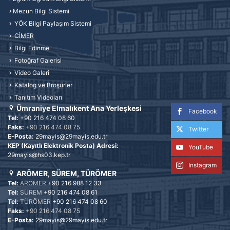
Mezun Bilgi Sistemi
YÖK Bilgi Paylaşım Sistemi
CİMER
Bilgi Edinme
Fotoğraf Galerisi
Video Galeri
Katalog ve Broşürler
Tanıtım Videoları
Ümraniye Elmalıkent Ana Yerleşkesi
Facebook
Tel:
+90 216 474 08 60
Faks:
+90 216 474 08 75
Twitter
E-Posta:
29mayis@29mayis.edu.tr
KEP (Kayıtlı Elektronik Posta) Adresi:
YouTube
29mayis@hs03.kep.tr
Instagram
ARÖMER, SÜREM, TÜRÖMER
Tel:
ARÖMER
+90 216 988 12 33
Tel:
SÜREM
+90 216 474 08 61
Tel:
TÜRÖMER
+90 216 474 08 60
Faks:
+90 216 474 08 75
E-Posta:
29mayis@29mayis.edu.tr