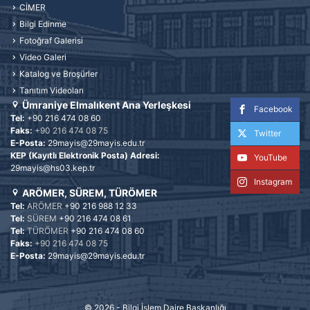
CİMER
Bilgi Edinme
Fotoğraf Galerisi
Video Galeri
Katalog ve Broşürler
Tanıtım Videoları
Ümraniye Elmalıkent Ana Yerleşkesi
Facebook
Tel:
+90 216 474 08 60
Faks:
+90 216 474 08 75
Twitter
E-Posta:
29mayis@29mayis.edu.tr
KEP (Kayıtlı Elektronik Posta) Adresi:
YouTube
29mayis@hs03.kep.tr
Instagram
ARÖMER, SÜREM, TÜRÖMER
Tel:
ARÖMER
+90 216 988 12 33
Tel:
SÜREM
+90 216 474 08 61
Tel:
TÜRÖMER
+90 216 474 08 60
Faks:
+90 216 474 08 75
E-Posta:
29mayis@29mayis.edu.tr
© 2026 -
Bilgi İşlem Daire Başkanlığı