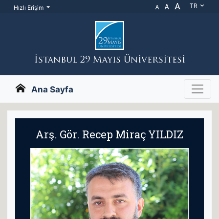
A
A
TR
A
Hızlı Erişim
İstanbul 29 Mayıs Üniversitesi
Ana Sayfa
Arş. Gör. Recep Miraç YILDIZ