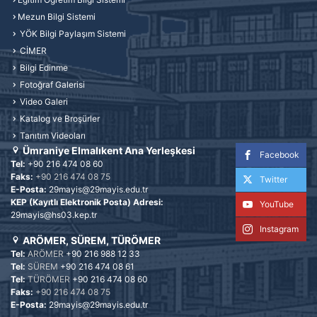
Mezun Bilgi Sistemi
YÖK Bilgi Paylaşım Sistemi
CİMER
Bilgi Edinme
Fotoğraf Galerisi
Video Galeri
Katalog ve Broşürler
Tanıtım Videoları
Ümraniye Elmalıkent Ana Yerleşkesi
Facebook
Tel:
+90 216 474 08 60
Faks:
+90 216 474 08 75
Twitter
E-Posta:
29mayis@29mayis.edu.tr
KEP (Kayıtlı Elektronik Posta) Adresi:
YouTube
29mayis@hs03.kep.tr
Instagram
ARÖMER, SÜREM, TÜRÖMER
Tel:
ARÖMER
+90 216 988 12 33
Tel:
SÜREM
+90 216 474 08 61
Tel:
TÜRÖMER
+90 216 474 08 60
Faks:
+90 216 474 08 75
E-Posta:
29mayis@29mayis.edu.tr