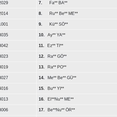
2029
7.
Fa** BA**
2014
8.
Ru** Be** ME**
1001
9.
Kü** SÖ**
3035
10.
Ay** YA**
3042
11.
Ez** TI**
3023
12.
Ra** GÖ**
3019
13.
Ra** PO**
3027
14.
Me** Be** GÜ**
4016
15.
Bu** YI**
3013
16.
El**Nu** ME**
3006
17.
Be**Nu** ÖR**