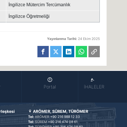
İngilizce Mütercim Tercümanlık
İngilizce Öğretmeliği
Yayınlanma Tarihi:
24 Ekim 2025
r
Portal
İHALELER
rleşkesi
ARÖMER, SÜREM, TÜRÖMER
Tel:
ARÖMER
+90 216 988 12 33
Tel:
SÜREM
+90 216 474 08 61
Tel:
TÜRÖMER
+90 216 474 08 60