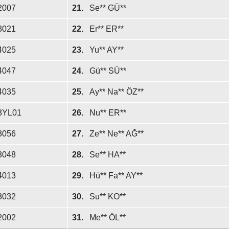
2007
21.
Se** GÜ**
3021
22.
Er** ER**
4025
23.
Yu** AY**
4047
24.
Gü** SÜ**
4035
25.
Ay** Na** ÖZ**
3YL01
26.
Nu** ER**
3056
27.
Ze** Ne** AĞ**
3048
28.
Se** HA**
4013
29.
Hü** Fa** AY**
3032
30.
Su** KO**
2002
31.
Me** ÖL**