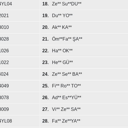
4YL04
18.
Ze** Su**DU**
2021
19.
Du** YO**
3010
20.
Ak** KA**
3028
21.
Öm**Fa** ŞA**
1026
22.
Ha** OK**
1022
23.
He** GÜ**
4024
24.
Ze** Se** BA**
4049
25.
Fi** Ro** TO**
3078
26.
Ad** Es**YÜ**
3009
27.
Vi** Ze** SA**
4YL08
28.
Fa** Ze**YA**