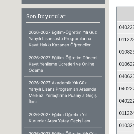
Son Duyurular
04022
2026-2027 Eğitim-Öğretim Yılı Güz
Yarıyılı Lisansüstü Programlarına
01122
Kayıt Hakkı Kazanan Öğrenciler
01082
2026-2027 Eğitim-Öğretim Dönemi
Kayıt Yenileme Ücretleri ve Online
01062
Ödeme
04062
2026-2027 Akademik Yılı Güz
04022
Yarıyılı Lisans Programları Arasında
Merkezi Yerleştirme Puanıyla Geçiş
04022
İlanı
01122
2026-2027 Eğitim Öğretim Yılı
Kurumlar Arası Yatay Geçiş İlanı
01032
2026-2027 Eğitim-Öğretim Yılı Güz