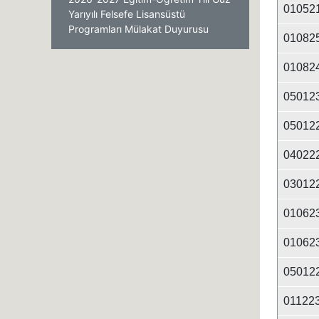
01052
Yarıyılı Felsefe Lisansüstü
Programları Mülakat Duyurusu
01082
01082
05012
05012
04022
03012
01062
01062
05012
01122