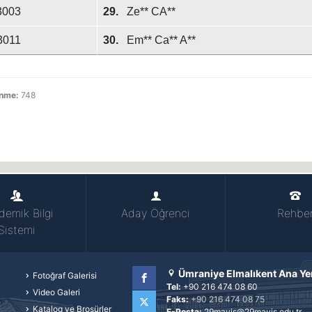
3003
29.
Ze** CA**
3011
30.
Em** Ca** A**
enme:
748
demik Bilgi
Aday Öğrenci
Rehbe
Sistemi
Ümraniye Elmalıkent Ana Ye
Fotoğraf Galerisi
Tel:
+90 216 474 08 60
Video Galeri
Faks:
+90 216 474 08 75
Facebook
Katalog ve Broşürler
E-Posta:
29mayis@29mayis.edu.tr