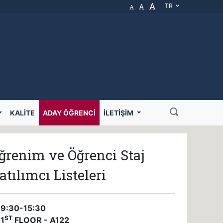
A
A
TR
A
KALITE
ADAY ÖĞRENCI
İLETIŞIM
ğrenim ve Öğrenci Staj
atılımcı Listeleri
 9:30-15:30
ST
 1
FLOOR - A122