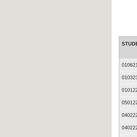
STUDE
01062
01032
01012
05012
04022
04022