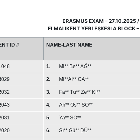
ERASMUS EXAM – 27.10.2025 /
ELMALIKENT YERLEŞKESİ A BLOCK – 
NT ID #
NAME-LAST NAME
1048
1.
Mi** Be** AĞ**
3029
2.
Mi**Al** CA**
2032
3.
Fa** Tü** Ze** KI**
2043
4.
Ah** Os** SO**
2031
5.
Ya** SO**
2020
6.
Sı** Gü** DÜ**