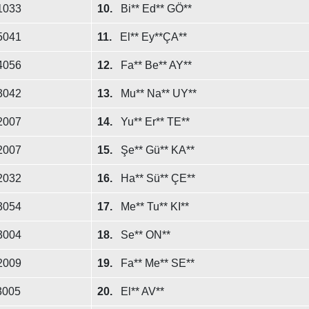
1033
10.
Bi** Ed** GÖ**
5041
11.
El** Ey**ÇA**
4056
12.
Fa** Be** AY**
3042
13.
Mu** Na** UY**
2007
14.
Yu** Er** TE**
2007
15.
Şe** Gü** KA**
2032
16.
Ha** Sü** ÇE**
3054
17.
Me** Tu** KI**
3004
18.
Se** ON**
2009
19.
Fa** Me** SE**
3005
20.
El** AV**