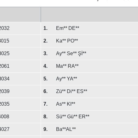
2032
1.
Em** DE**
3015
2.
Ka** PO**
3025
3.
Ay** Se** Şİ**
2061
4.
Ma** RA**
3034
5.
Ay** YA**
2039
6.
Zü** Di** ES**
2035
7.
As** KI**
4008
8.
Sü** Gü** ER**
4027
9.
Ba**AL**