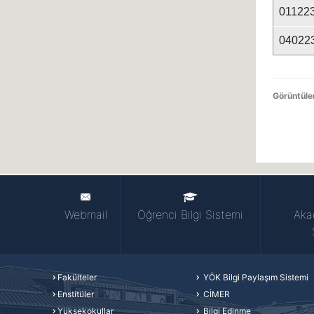
01122
04022
Görüntül
Webmail
Öğrenci Bilgi Sistemi
Aka
Fakülteler
YÖK Bilgi Paylaşım Sistemi
Enstitüler
CİMER
Yüksekokullar
Bilgi Edinme