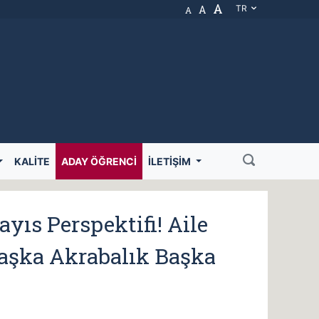
A
A
TR
A
KALITE
ADAY ÖĞRENCI
İLETIŞIM
yıs Perspektifi! Aile
 Başka Akrabalık Başka