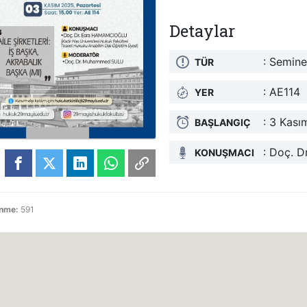
Detaylar
: Semine
TÜR
: AE114
YER
: 3 Kası
BAŞLANGIÇ
: Doç. 
KONUŞMACI
enme:
591