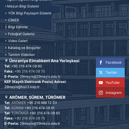
Mezun Bilgi Sistemi
YÖK Bilgi Paylaşım Sistemi
CİMER
Bilgi Edinme
Fotoğraf Galerisi
Video Galeri
Katalog ve Broşürler
Tanıtım Videoları
Ümraniye Elmalıkent Ana Yerleşkesi
Facebook
Tel:
+90 216 474 08 60
Faks:
+90 216 474 08 75
Twitter
E-Posta:
29mayis@29mayis.edu.tr
KEP (Kayıtlı Elektronik Posta) Adresi:
YouTube
29mayis@hs03.kep.tr
Instagram
ARÖMER, SÜREM, TÜRÖMER
Tel:
ARÖMER
+90 216 988 12 33
Tel:
SÜREM
+90 216 474 08 61
Tel:
TÜRÖMER
+90 216 474 08 60
Faks:
+90 216 474 08 75
E-Posta:
29mayis@29mayis.edu.tr