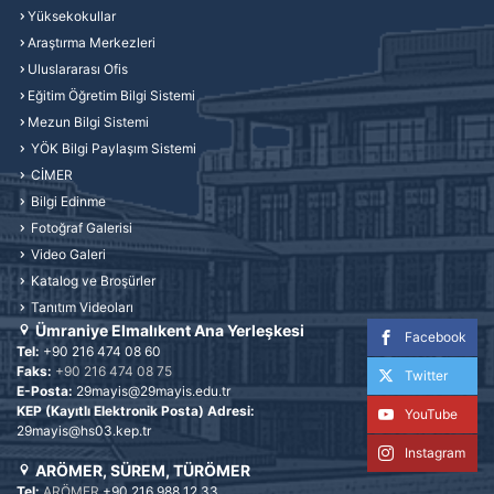
Yüksekokullar
Araştırma Merkezleri
Uluslararası Ofis
Eğitim Öğretim Bilgi Sistemi
Mezun Bilgi Sistemi
YÖK Bilgi Paylaşım Sistemi
CİMER
Bilgi Edinme
Fotoğraf Galerisi
Video Galeri
Katalog ve Broşürler
Tanıtım Videoları
Ümraniye Elmalıkent Ana Yerleşkesi
Facebook
Tel:
+90 216 474 08 60
Faks:
+90 216 474 08 75
Twitter
E-Posta:
29mayis@29mayis.edu.tr
KEP (Kayıtlı Elektronik Posta) Adresi:
YouTube
29mayis@hs03.kep.tr
Instagram
ARÖMER, SÜREM, TÜRÖMER
Tel:
ARÖMER
+90 216 988 12 33